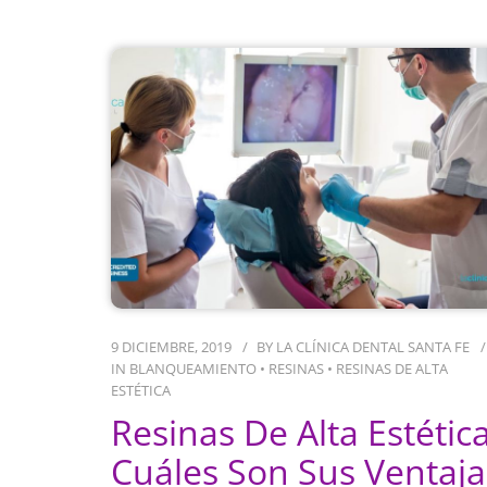
9 DICIEMBRE, 2019
BY
LA CLÍNICA DENTAL SANTA FE
IN
BLANQUEAMIENTO
•
RESINAS
•
RESINAS DE ALTA
ESTÉTICA
Resinas De Alta Estétic
Cuáles Son Sus Ventaja