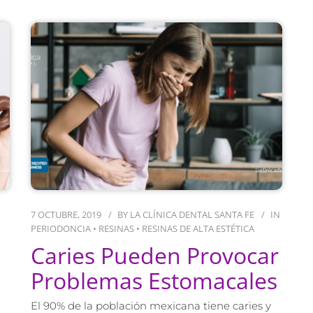
7 OCTUBRE, 2019
BY
LA CLÍNICA DENTAL SANTA FE
IN
PERIODONCIA
•
RESINAS
•
RESINAS DE ALTA ESTÉTICA
Caries Pueden Provocar
Problemas Estomacales
El 90% de la población mexicana tiene caries y