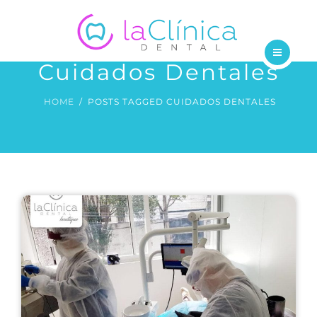
TRATAMIENTOS
DENTISTAS
Cuidados Dentales
INICIO
BLOG
HOME
POSTS TAGGED CUIDADOS DENTALES
NOSOTROS
CONTÁCTANOS
TRATAMIENTOS
DENTISTAS
BLOG
CONTÁCTANOS